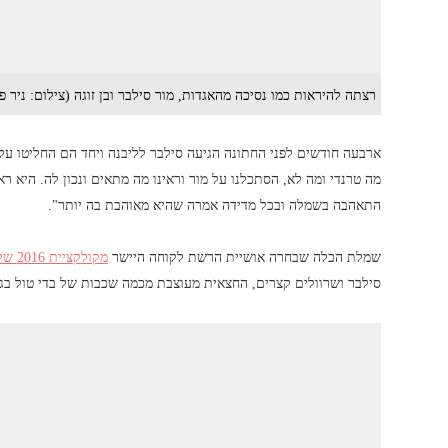
רצתה להיראות כמו נסיכה מהאגדות, מור סילבר ובן זוגה (צילום: ניר פ
ארבעה חודשים לפני החתונה הגיעה סילבר לליבנה ויחד הם החליטו 
מה טרנדי ומה לא, הסתכלנו על מור וראינו מה מתאים ונכון לה. היא 
התאהבה בשמלה ובכל מדידה אמרה שהיא מאוהבת בה יותר".
שמלת הכלה שבחרה אושיית הרשת לקוחה היישר
מקולקציית 2016 של ליבנה
סילבר ושרוולים קצרים, החצאית מעוצבת מכמה שכבות של בדי טול בגו