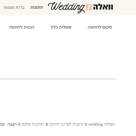
חתונות
בר/ת מצווה
מקום לחתונה
שמלות כלה
הכנות לחתונה
המוזמנים שלי
אישורי הגעה
סידור שולחנות
התקציב שלי
משימות לביצוע
המועדפים שלי
שמלות כלה
וואלה! wedding
כתבות לארגון חתונה
חתונות סלבס
הצצה: שמל