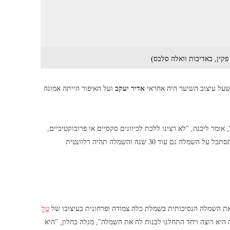
ין, באדיבות וואלה סלבס)
על עיצוב השיער היה אחראי
אדיר יעקב
ועל האיפור הייתה אמונה
מר ליבנה, "לא רצינו ללכת לכיוונים סקסיים או פרובוקטיביים,
אלא לבחור בשמלת החלומות המושלמת של מור. היה לה חשוב שהיא תסתכל על השמלה גם עוד 30 שנה והשמלה תהיה רלוונטית
ת השמלה הנסיכותית בשמלת כלה צמודה ופרחונית בעיצובו של
טל
ה היא רוצה ויחד התחלנו לבנות לה את השמלה", מגלה כחלון, "היא