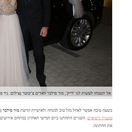
אל תשכחו לעשות לנו 'לייק', מור סילבר וואדים צ'יבוטר (צילום: ניר פ
בשעה טובה אפשר לאחל מזל טוב למנחה ולאושיית הרשת
מור סילבר
(30) שאמרה ''איי דו'' לבן זוגה
טבעות נישואים
. השניים התחתנו ביום חמישי האחרון במתחם אירועים
את החתונה.