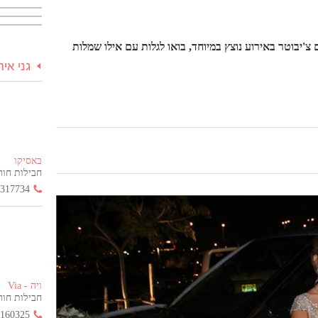
צ'יבוטר באירוע נוצץ במיוחד, בואו לגלות עם אילו שמלות
גני אי
באסיקו
חבילות חור
3317734
ויה - Via
חבילות חור
2160325