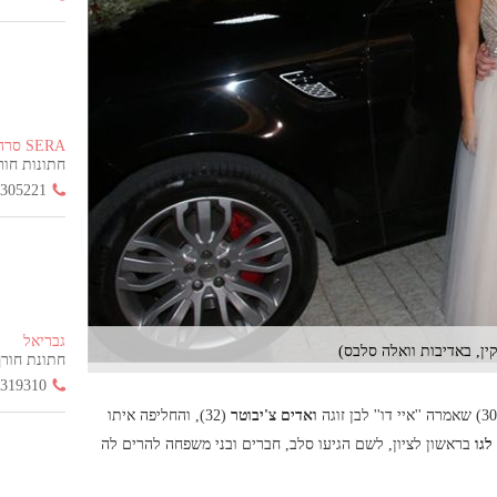
SERA סרה
חתונות חורף הח
3305221
גבריאל
קין, באדיבות וואלה סלבס)
חתונת חורף החל
3319310
ואדים צ'יבוטר
(32), והחליפה איתו
לגו
בראשון לציון, לשם הגיעו סלב, חברים ובני משפחה להרים לה