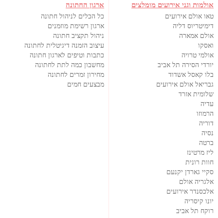
אולמות וגני אירועים מומלצים
ארגון החתונה
טאו אולם אירועים
כל הכלים לניהול חתונה
דימיטריוס דליה
ארגון רשימת מוזמנים
אולם אמארה
ניהול תקציב חתונה
ואסקו
עיצוב הזמנה דיגיטלית לחתונה
אולמי טרויה
כתבות וטיפים לארגון חתונה
יורדי הסירה תל אביב
מחשבון כמה לתת לחתונה
בלו קאסל אשדוד
מחירון זמרים לחתונה
גבריאל אולם אירועים
מבצעים חמים
שלומית אזרד
עדיה
הרמוזו
דוריה
נסיה
ברטה
ליז מרטינז
חוות רונית
סקיי גארדן יקנעם
אלגריה אולם
אלכסנדר אירועים
יונו קיסריה
רוקח תל אביב