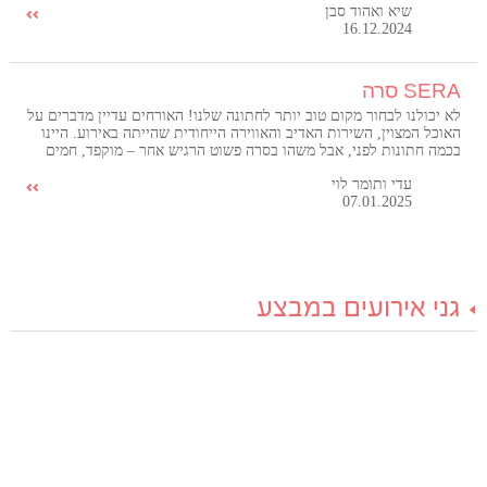
שיא ואהוד סבן
16.12.2024
SERA סרה
לא יכולנו לבחור מקום טוב יותר לחתונה שלנו! האורחים עדיין מדברים על
האוכל המצוין, השירות האדיב והאווירה הייחודית שהייתה באירוע. היינו
בכמה חתונות לפני, אבל משהו בסרה פשוט הרגיש אחר – מוקפד, חמים
ויוקרתי בו זמנית. אנחנו כל כך שמחים שבחרנו לחגוג שם את היום
עדי ותומר לוי
המאושר בחיינו, וממליצים לכל זוג לעשות את אותו הדבר!
07.01.2025
גני אירועים במבצע