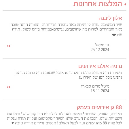
המלצות אחרונות
אלון ליבנה
שיר המהממת עזרה לי והיתה מאד נחמדה ושירותית. החוויה היתה טובה
מאד והמחירים למרות מה שחושבים, נגישים-במיוחד ביחס לשוק. תודה
שיר❤️
נוי סקאל
25.12.2024
נרניה אולם אירועים
השירות היה מעולה,כולם התלהבו מהאוכל שבאמת היה ברמה גבוהה!
נהנינו מכל רגע של האירוע!
מיטל מרים סבארו
18.11.2024
88 גן אירועים בעמק
האוירה, האוכל, השירות! באמת דאגו לנו לכל פרט הכי קטן שיש! זרמו עם
השטויות שלנו, הפכו את הערב שלנו למיוחד מקסימום ועל זה תודה ענקית
לכל צוות 88 מהגרמנים ועד לבעל האולם! אנשים נדירים אוירה טובה ♥️