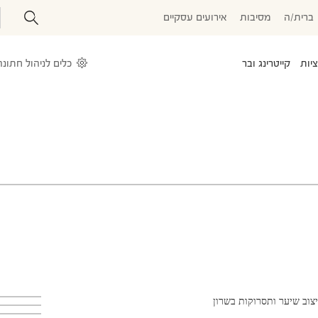
ברית/ה
מסיבות
אירועים עסקיים
יות
קייטרינג ובר
עלייה לתורה
טיולי בר\בת מצווה
בר מצווה בכותל
כלים לניהול חתונה
צוב שיער ותסרוקות בשרון