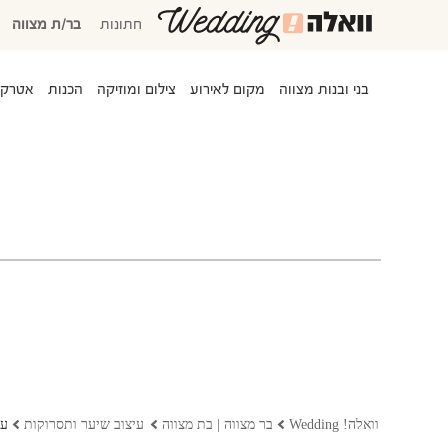
חתונות
בר/ת מצווה
בני ובנות מצווה
מקום לאירוע
צילום ומוזיקה
הכנות
אטרקצ
המוזמנים שלי
אישורי הגעה
סידור שולחנות
משימות לביצוע
התקציב שלי
המועדפים שלי
שמלות כלה
וואלה! Wedding
בר מצווה | בת מצווה
עיצוב שיער ותסרוקות
עי