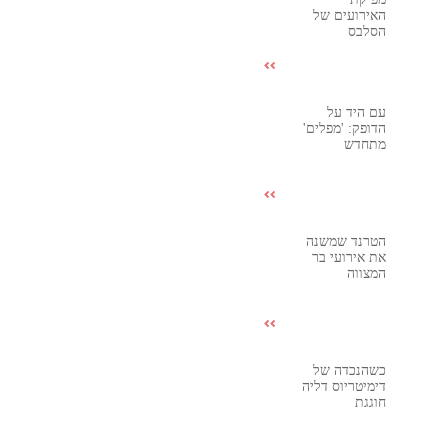
האירועים של
הסלבס
עם היד על
הדופק: 'מפלים'
מתחדש
הטרנד שמשנה
את אירועי בר
המצווה
כשהנכדה של
דימיטריוס דליה
חוגגת