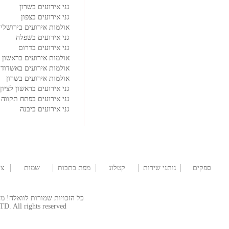
גני אירועים בשרון
גני אירועים בצפון
אולמות אירועים בירושלי
גני אירועים בשפלה
גני אירועים בדרום
אולמות אירועים בראשון ל
אולמות אירועים באשדוד
אולמות אירועים בשרון
גני אירועים בראשון לציון
גני אירועים בפתח תקווה
גני אירועים ביבנה
ספקים
נותני שירות
קטלוג
מפת כתבות
שמות
צו
לבר/ת מצווה
שמלות
לתינוקות
כל הזכויות שמורות לוואלה! מזל טוב  © 2026
TD. All rights reserved