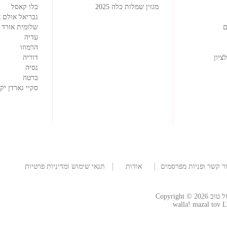
מגזין שמלות כלה 2025
בלו קאסל
גבריאל אולם א
ם
שלומית אזרד
עדיה
הרמוזו
ציון
דוריה
נסיה
ברטה
סקיי גארדן יק
ר קשר ופניות מפרסמים
אודות
תנאי שימוש ומדיניות פרטיות
החברה
Copyright
walla! mazal tov L