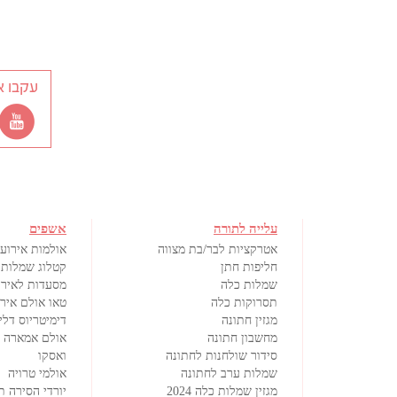
עקבו א
עלייה לתורה
אשפים
אטרקציות לבר/בת מצווה
אולמות אירועי
חליפות חתן
קטלוג שמלות 
שמלות כלה
מסעדות לאירו
תסרוקות כלה
טאו אולם איר
מגזין חתונה
דימיטריוס דלי
מחשבון חתונה
אולם אמארה
סידור שולחנות לחתונה
ואסקו
שמלות ערב לחתונה
אולמי טרויה
מגזין שמלות כלה 2024
יורדי הסירה ת