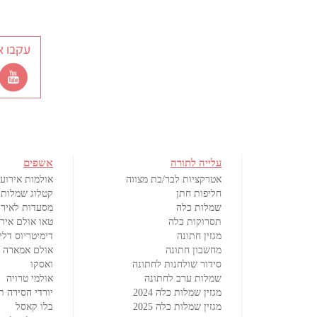
עקבו א
עלייה לתורה
אשפים
אטרקציות לבר/בת מצווה
אולמות אירועי
חליפות חתן
קטלוג שמלות 
שמלות כלה
מסעדות לאירו
תסרוקות כלה
טאו אולם איר
מגזין חתונה
דימיטריוס דלי
מחשבון חתונה
אולם אמארה
סידור שולחנות לחתונה
ואסקו
שמלות ערב לחתונה
אולמי טרויה
מגזין שמלות כלה 2024
יורדי הסירה ת
מגזין שמלות כלה 2025
בלו קאסל