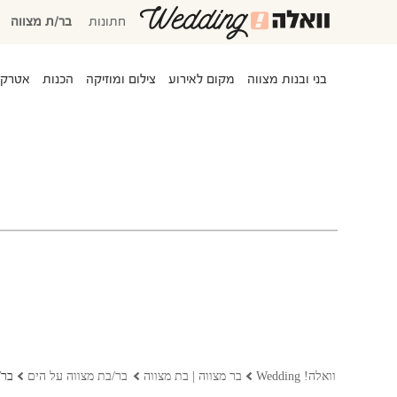
חתונות
בר/ת מצווה
בני ובנות מצווה
מקום לאירוע
צילום ומוזיקה
הכנות
אטרקצ
המוזמנים שלי
אישורי הגעה
סידור שולחנות
משימות לביצוע
התקציב שלי
המועדפים שלי
שמלות כלה
וואלה! Wedding
בר מצווה | בת מצווה
בר/בת מצווה על הים
בר/