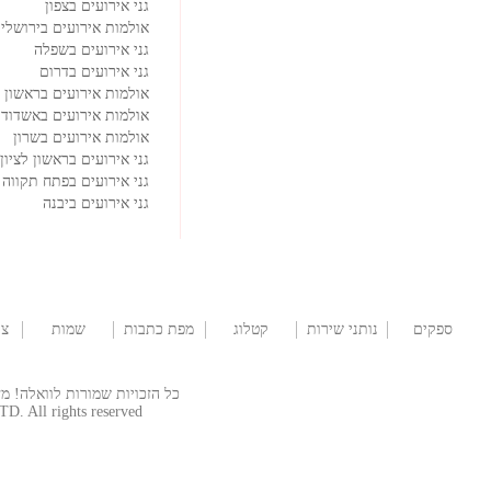
גני אירועים בצפון
אולמות אירועים בירושלי
גני אירועים בשפלה
גני אירועים בדרום
אולמות אירועים בראשון ל
אולמות אירועים באשדוד
אולמות אירועים בשרון
גני אירועים בראשון לציון
גני אירועים בפתח תקווה
גני אירועים ביבנה
ספקים
נותני שירות
קטלוג
מפת כתבות
שמות
צו
לבר/ת מצווה
שמלות
לתינוקות
כל הזכויות שמורות לוואלה! מזל טוב  © 2026
TD. All rights reserved