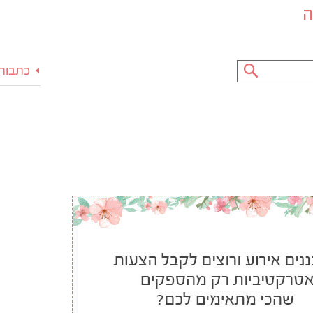
ה
כתבות 