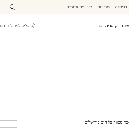
ברית/ה
מסיבות
אירועים עסקיים
יות
קייטרינג ובר
עלייה לתורה
טיולי בר\בת מצווה
בר מצווה בכותל
כלים לניהול חתונה
בת מצווה על הים בירושלים