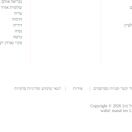
גבריאל אולם א
ם
שלומית אזרד
עדיה
הרמוזו
ציון
דוריה
נסיה
ברטה
סקיי גארדן יק
ר קשר ופניות מפרסמים
אודות
תנאי שימוש ומדיניות פרטיות
החברה
Copyright
walla! mazal tov L