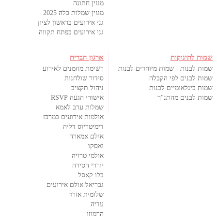
מגזין חתונה
מגזין שמלות כלה 2025
גני אירועים בראשון לציון
גני אירועים בפתח תקווה
שמות לתינוקות
ארגון הברית
שמות לבנות - שמות מיוחדים לבנות
רשימת מוזמנים לאירוע
שמות לבנים לפי הקבלה
סידור שולחנות
שמות בינלאומיים לבנות
ניהול תקציב
שמות לבנים מהתנ''ך
אישורי הגעה RSVP
שמלות ערב לאמא
אולמות אירועים במרכז
דימיטריוס דליה
אולם אמארה
ואסקו
אולמי טרויה
יורדי הסירה
בלו קאסל
גבריאל אולם אירועים
שלומית אזרד
עדיה
הרמוזו