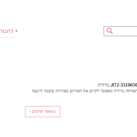
כתבות 
072-331065
נורדיה
הארחה נורדיה מאפשר לקיים את האירוע באווירה שקטה ורגועה