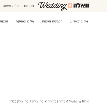
חתונות
בר/ת מצווה
מקום לאירוע
הלבשה וטיפוח
צילום ומוזיקה
הכנות
המוזמנים שלי
אישורי הגעה
סידור שולחנות
התקציב שלי
משימות לביצוע
שמלות כלה
שמות לתינוקות
וואלה! Wedding
ברית | בריתה
בתי מלון
בתי מלון בשרון