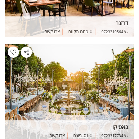
דרזנר
פתח תקווה
צרו קשר
0723310564
באסיקו
נס ציונה
צרו קשר
0723317734