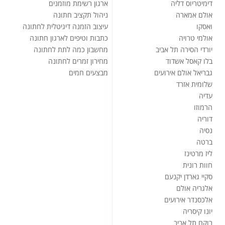
דימיטריוס דליה
ארגון רשימת מוזמנים
אולם אמארה
ניהול תקציב חתונה
ואסקו
עיצוב הזמנה דיגיטלית לחתונה
אולמי טרויה
כתבות וטיפים לארגון חתונה
יורדי הסירה תל אביב
מחשבון כמה לתת לחתונה
בלו קאסל אשדוד
מחירון זמרים לחתונה
גבריאל אולם אירועים
מבצעים חמים
שלומית אזרד
עדיה
הרמוזו
דוריה
נסיה
ברטה
ליז מרטינז
חוות רונית
סקיי גארדן יקנעם
אלגריה אולם
אלכסנדר אירועים
יונו קיסריה
רוקח תל אביב