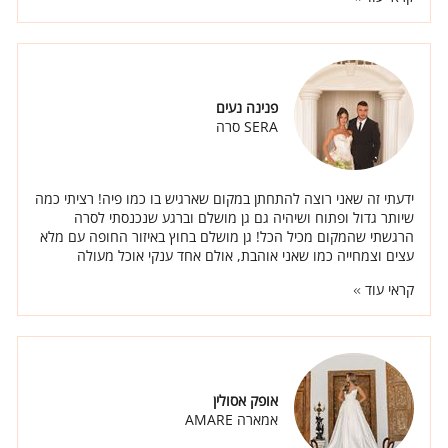
אזולאי בנינו תפריט מיוחד עם סגנונות שונים של אוכל. העיצוב - יחד
עם אליק יצרנו אולם נקי יוקרתי עם פרחים ונרות, חופה רומית
מדהימה ויוקרתית. אליק המעצב הקשיב ובנה לנו את חופת
חלומותינו."
פנינה נעים
SERA סרה
ידעתי זה שאני רוצה להתחתן במקום שארגיש בו כמו פיה! רציתי כמה
שיותר גדול ופתוח ושיהיה גם גן מושלם וברגע שנכנסתי לסרה
הרגשתי שהמקום מכיל הכל! גן מושלם בחוץ באיזור החופה עם מלא
עצים וצמחייה כמו שאני אוהבת, אולם אחד ענקי אוכל מעולה
ואנשים באמת טובים.
קראי עוד
אופק אסולין
אמארה AMARE