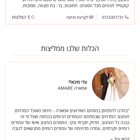
קוקטייל חגיגיים מכל הסוגים- חתונות, בר- בת מצווה, מסיבות,
כנסים ואירועים עסקיים.
5 המלצות
0723307731
לקביעת פגישה
הכלות שלנו ממליצות
עדי מיכאלי
אמארה AMARE
"בחרנו להתחתן במתחם האירועים אמארה - היחס האוכל המדהים
העיצוב המדהים שבמתחם העמודים הרומים בכניסה שעל פי זה
נבנה כל העיצוב. מדויק יוקרתי ונקי. המסכים בעיצוב אישי של עמודים
רומיים יוקרתיים, עמדה מדהימה של עמודים רומיים מתנשאים לגובה
כ 2 מטרים שהובאה במיוחד בשבילנו מחו"ל. יחד עם השף יגאל
קראי עוד