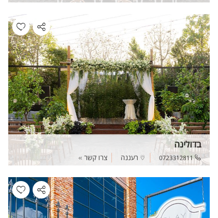
בדולינה
רעננה
צרו קשר
0723312811