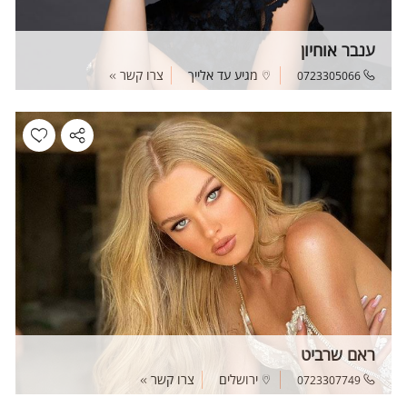
ענבר אוחיון
מגיע עד אלייך
צרו קשר
0723305066
ראם שרביט
ירושלים
צרו קשר
0723307749