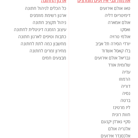
אולמות וגני אירועים מומלצים
ארגון החתונה
טאו אולם אירועים
כל הכלים לניהול חתונה
דימיטריוס דליה
ארגון רשימת מוזמנים
אולם אמארה
ניהול תקציב חתונה
ואסקו
עיצוב הזמנה דיגיטלית לחתונה
אולמי טרויה
כתבות וטיפים לארגון חתונה
יורדי הסירה תל אביב
מחשבון כמה לתת לחתונה
בלו קאסל אשדוד
מחירון זמרים לחתונה
גבריאל אולם אירועים
מבצעים חמים
שלומית אזרד
עדיה
הרמוזו
דוריה
נסיה
ברטה
ליז מרטינז
חוות רונית
סקיי גארדן יקנעם
אלגריה אולם
אלכסנדר אירועים