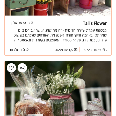
Tali's Flower
מגיע עד אלייך
מספקת עמדת שזירה חלומית - זה מה שאני עושה עבורכן ביום
שמחתכן! באהבה וחיוך פורח, אפנק את האורחים שלכן/ם בקישוטי
פרחים, במגוון רב של אקססוריז, המעוצבים בקפדנות ובאסתטיקה
גבוהה, תוך שימת דגש להתאמה נכונה ונוחה של הפריט לקהל.
0 המלצות
0723310790
לקביעת פגישה