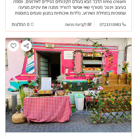
limo cream הדבר הבא בעולם הקינוחים הניידים לאירועים. ווספה
בעיצוב וינטג' מטורף שאי אפשר להוריד ממנה את עיניים.מציעה
שמפניות בתחילת האירוע, גלידות איכותיות במגוון טעמים בתוספת
וופל בלגי חם (פרווה/חלבי) ועוד מגוון הפתעות שיגרמו לאורחיכם
0 המלצות
לצאת עם טעם מתוק.
0723310983
לקביעת פגישה