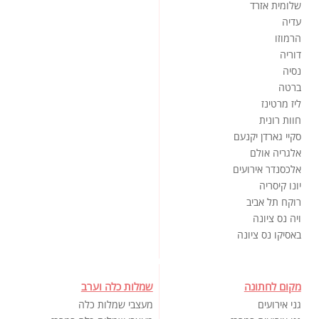
שלומית אזרד
עדיה
הרמוזו
דוריה
נסיה
ברטה
ליז מרטינז
חוות רונית
סקיי גארדן יקנעם
אלגריה אולם
אלכסנדר אירועים
יונו קיסריה
רוקח תל אביב
ויה נס ציונה
באסיקו נס ציונה
מקום לחתונה
שמלות כלה וערב
גני אירועים
מעצבי שמלות כלה