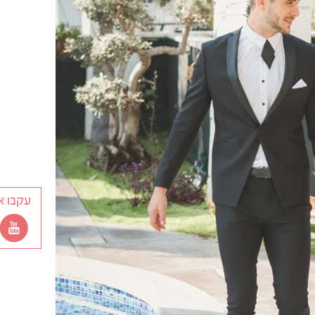
עקבו א