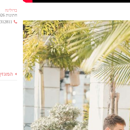
בדולינה
חתונות 2026 החל מ- 355 ש"ח בלבד!
3312811
המגזין