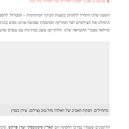
Like a circus: הפקת הפורים של וואלה! מזל טוב
השעון שלנו התחיל לתקתק בשעות הבוקר המוקדמות – המטרה? להספיק
התחלנו את הצילומים לצד המזרקה המהממת שפגשה אותנו ממש בכניס
ומילאה מצברי ההשראה שלנו. הלוקיישן עוצב במתינות עם ענפים שהענ
מתחילים: הפקת האביב של וואלה! מזל טוב (צילום: עידן כנפי)
הדוגמנים שעמדו במרכז ההפקה הם
קארין סימנובסקי וערן פרקש
. סימ