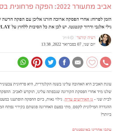
אביב מתעורר 2022: הפקה פרחונית בסטייל וצבע לוואלה! מזל טוב
הזמן לפרוח: אחרי הפסקה ארוכה חזרנו אליכן עם הפקה חדשה ש
גילי אלגבי ודרור קונטנטו. יש לכן את כל הסיבות ללחוץ על PLAY
רעיה קורצר
⏲ 6 דק'
יום שני, 07 בפברואר 2022, 13:38
עונת האביב היא האהובה עלינו בשנה הקלנדרית, היא פרחונית צבעונית
שלנו מיד אחרי הפסקת הקורונה שנכפתה עלינו, תוקדש לאביב. ההפקה
לבית שני -
גן האירועים עדיה
. גילוי נאות, ביום ההפקה הופתענו במעט
ההגדרה המילונית לקסם. מתי בפעם האחרונה פגשתם בקירוי נפתח המענ
ביותר?
עקבו אחרינו באינסטגרם