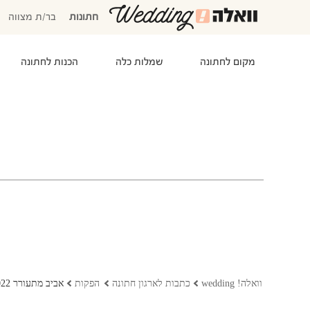
חתונות
בר/ת מצווה
מקום לחתונה
שמלות כלה
הכנות לחתונה
המוזמנים שלי
אישורי הגעה
סידור שולחנות
התקציב שלי
משימות לביצוע
המועדפים שלי
שמלות כלה
וואלה! wedding
כתבות לארגון חתונה
הפקות
אביב מתעורר 2022: הפקה פרחונית בסטייל וצבע לוואלה! מזל טוב