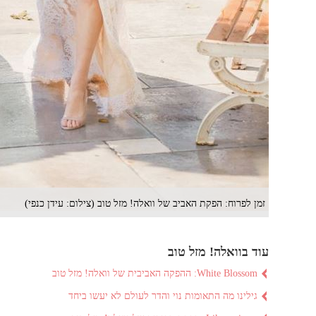
זמן לפרוח: הפקת האביב של וואלה! מזל טוב (צילום: עידן כנפי)
עוד בוואלה! מזל טוב
White Blossom: ההפקה האביבית של וואלה! מזל טוב
גילינו מה התאומות נוי והדר לעולם לא יעשו ביחד