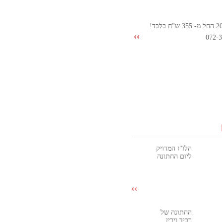
072-
הלו"ז המדויק
ליום החתונה
החתונה של
רביד וירין