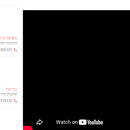
SERA סרה
חתונות חורף הח
3305221
גבריאל
חתונת חורף החל
3319310