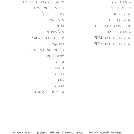
שמלות כלה
מסעדות לאירועים קטנים
תסרוקות כלה
טאו אולם אירועים
מגזין חתונה
דימיטריוס דליה
מחשבון חתונה
אולם אמארה
סידור שולחנות לחתונה
ואסקו
שמלות ערב לחתונה
אולמי טרויה
מגזין שמלות כלה 2024
יורדי הסירה תל אביב
מגזין שמלות כלה 2025
בלו קאסל
גבריאל אולם אירועים
שלומית אזרד
עדיה
הרמוזו
דוריה
נסיה
ברטה
סקיי גארדן יקנעם
ספקים לבר/ת מצווה
נותני שירות
קטלוג שמלות
מפת כתבות