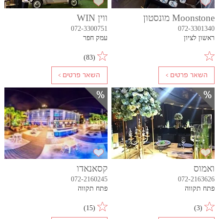
Moonstone מונסטון
ווין WIN
072-3300751
072-3301340
ראשון לציון
עמק חפר
)
83
(
ואמוס
קסאנאדו
072-2160245
072-2163626
פתח תקווה
פתח תקווה
)
15
(
)
3
(