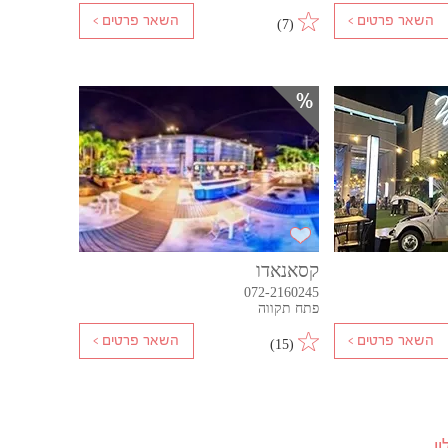
)
7
(
קסאנאדו
072-2160245
פתח תקווה
)
15
(
ן