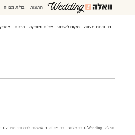
חתונות
בר/ת מצווה
בני ובנות מצווה
מקום לאירוע
צילום ומוזיקה
הכנות
אטרקצ
המוזמנים שלי
אישורי הגעה
סידור שולחנות
משימות לביצוע
התקציב שלי
המועדפים שלי
שמלות כלה
וואלה! Wedding
בר מצווה | בת מצווה
אולמות לבת ובר מצווה
א