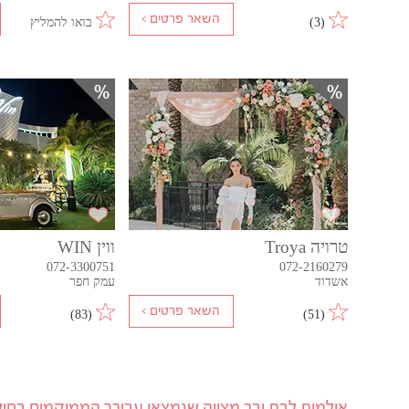
(
3
)
בואו להמליץ
טרויה Troya
ווין WIN
072-3300751
072-2160279
אשדוד
עמק חפר
)
83
(
)
51
(
אולמות לבת ובר מצווה שנמצאו עבורך הממוקמים בחולו