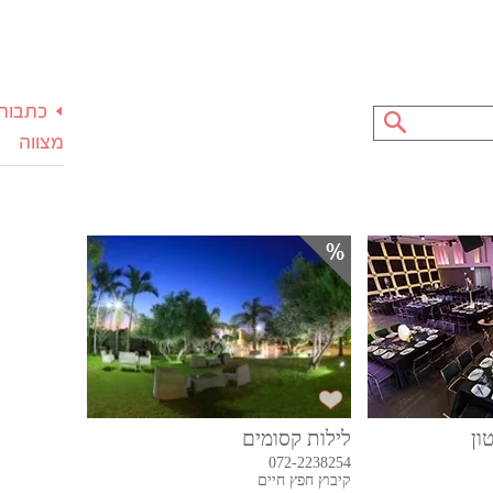
כתבות 
מצווה
לילות קסומים
072-2238254
קיבוץ חפץ חיים