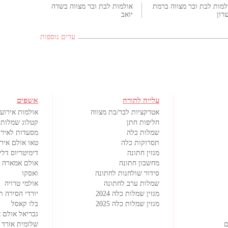
למות לבת ובר מצווה ברמת
אולמות לבת ובר מצווה בשדה
רון
יואב
ערים נוספות
עלייה לתורה
אשפים
אטרקציות לבר/בת מצווה
אולמות אירועי
חליפות חתן
קטלוג שמלות 
שמלות כלה
מסעדות לאירו
תסרוקות כלה
טאו אולם איר
מגזין חתונה
דימיטריוס דלי
מחשבון חתונה
אולם אמארה
סידור שולחנות לחתונה
ואסקו
שמלות ערב לחתונה
אולמי טרויה
מגזין שמלות כלה 2024
יורדי הסירה ת
מגזין שמלות כלה 2025
בלו קאסל
גבריאל אולם א
ם
שלומית אזרד