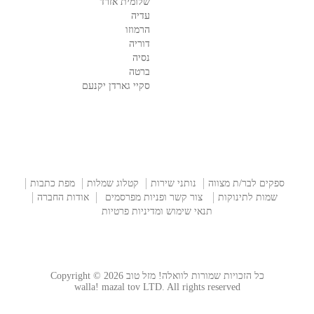
שלומית אזרד
עדיה
הרמוזו
דוריה
נסיה
ברטה
סקיי גארדן יקנעם
ספקים לבר/ת מצווה
נותני שירות
קטלוג שמלות
מפת כתבות
שמות לתינוקות
צור קשר ופניות מפרסמים
אודות החברה
תנאי שימוש ומדיניות פרטיות
כל הזכויות שמורות לוואלה! מזל טוב Copyright © 2026
walla! mazal tov LTD. All rights reserved