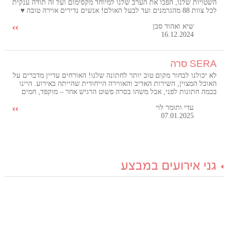
השטויות שלנו, הפכו את הערב שלנו למיוחד מקסימום ועל זה תודה ענקית
לכל צוות 88 מהגרמנים ועד לבעל האולם! אנשים נדירים אוירה טובה ♥️
שיא ואהוד סבן
16.12.2024
SERA סרה
לא יכולנו לבחור מקום טוב יותר לחתונה שלנו! האורחים עדיין מדברים על
האוכל המצוין, השירות האדיב והאווירה הייחודית שהייתה באירוע. היינו
בכמה חתונות לפני, אבל משהו בסרה פשוט הרגיש אחר – מוקפד, חמים
ויוקרתי בו זמנית. אנחנו כל כך שמחים שבחרנו לחגוג שם את היום
עדי ותומר לוי
המאושר בחיינו, וממליצים לכל זוג לעשות את אותו הדבר!
07.01.2025
גני אירועים במבצע