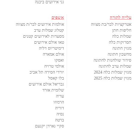
גני אירועים ביבנה
עלייה לתורה
אשפים
אטרקציות לבר/בת מצווה
אולמות אירועים לבר/ת מצווה
חליפות חתן
קטלוג שמלות ערב
שמלות כלה
מסעדות לאירועים קטנים
תסרוקות כלה
טאו אולם אירועים
מגזין חתונה
דימיטריוס דליה
מחשבון חתונה
אולם אמארה
סידור שולחנות לחתונה
ואסקו
שמלות ערב לחתונה
אולמי טרויה
מגזין שמלות כלה 2024
יורדי הסירה תל אביב
מגזין שמלות כלה 2025
בלו קאסל
גבריאל אולם אירועים
שלומית אזרד
עדיה
הרמוזו
דוריה
נסיה
ברטה
סקיי גארדן יקנעם