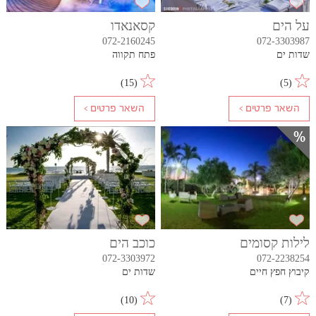
על הים
קסאנאדו
072-2160245
072-3303987
שדות ים
פתח תקווה
)
15
(
)
5
(
לילות קסומים
כוכב הים
072-3303972
072-2238254
קיבוץ חפץ חיים
שדות ים
)
10
(
)
7
(