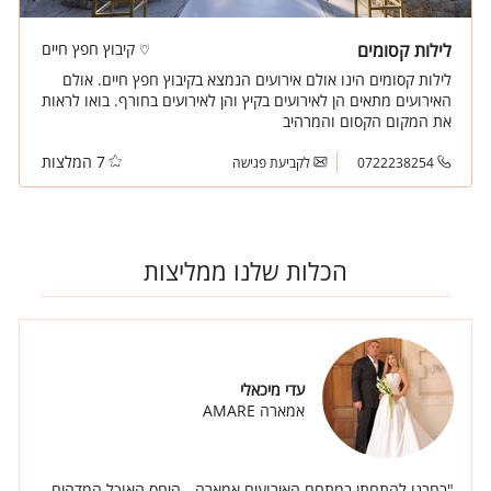
לילות קסומים
קיבוץ חפץ חיים
לילות קסומים הינו אולם אירועים הנמצא בקיבוץ חפץ חיים. אולם
האירועים מתאים הן לאירועים בקיץ והן לאירועים בחורף. בואו לראות
את המקום הקסום והמרהיב
7 המלצות
0722238254
לקביעת פגישה
הכלות שלנו ממליצות
עדי מיכאלי
אמארה AMARE
"בחרנו להתחתן במתחם האירועים אמארה - היחס האוכל המדהים