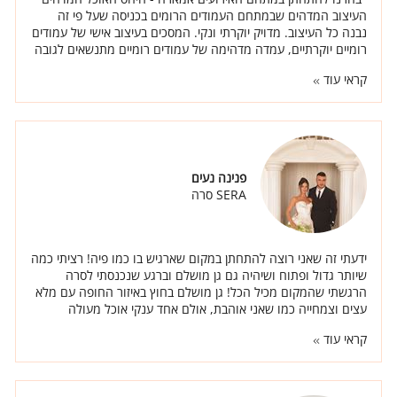
העיצוב המדהים שבמתחם העמודים הרומים בכניסה שעל פי זה
נבנה כל העיצוב. מדויק יוקרתי ונקי. המסכים בעיצוב אישי של עמודים
רומיים יוקרתיים, עמדה מדהימה של עמודים רומיים מתנשאים לגובה
כ 2 מטרים שהובאה במיוחד בשבילנו מחו"ל. יחד עם השף יגאל
קראי עוד
אזולאי בנינו תפריט מיוחד עם סגנונות שונים של אוכל. העיצוב - יחד
עם אליק יצרנו אולם נקי יוקרתי עם פרחים ונרות, חופה רומית
מדהימה ויוקרתית. אליק המעצב הקשיב ובנה לנו את חופת
חלומותינו."
פנינה נעים
SERA סרה
ידעתי זה שאני רוצה להתחתן במקום שארגיש בו כמו פיה! רציתי כמה
שיותר גדול ופתוח ושיהיה גם גן מושלם וברגע שנכנסתי לסרה
הרגשתי שהמקום מכיל הכל! גן מושלם בחוץ באיזור החופה עם מלא
עצים וצמחייה כמו שאני אוהבת, אולם אחד ענקי אוכל מעולה
ואנשים באמת טובים.
קראי עוד