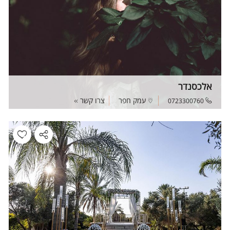
אלכסנדר
עמק חפר
צרו קשר
0723300760