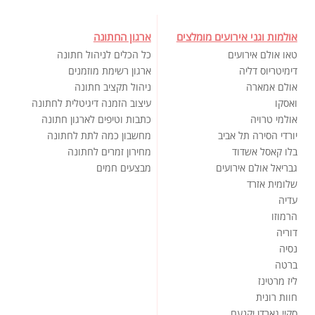
אולמות וגני אירועים מומלצים
ארגון החתונה
טאו אולם אירועים
כל הכלים לניהול חתונה
דימיטריוס דליה
ארגון רשימת מוזמנים
אולם אמארה
ניהול תקציב חתונה
ואסקו
עיצוב הזמנה דיגיטלית לחתונה
אולמי טרויה
כתבות וטיפים לארגון חתונה
יורדי הסירה תל אביב
מחשבון כמה לתת לחתונה
בלו קאסל אשדוד
מחירון זמרים לחתונה
גבריאל אולם אירועים
מבצעים חמים
שלומית אזרד
עדיה
הרמוזו
דוריה
נסיה
ברטה
ליז מרטינז
חוות רונית
סקיי גארדן יקנעם