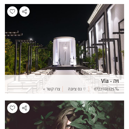
ויה - Via
נס ציונה
צרו קשר
0722160325