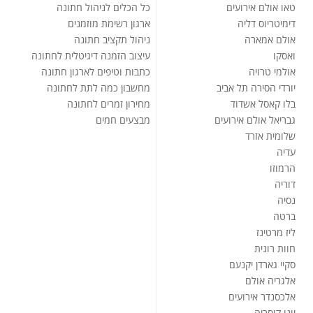
טאו אולם אירועים
כל הכלים לניהול חתונה
דימיטריוס דליה
ארגון רשימת מוזמנים
אולם אמארה
ניהול תקציב חתונה
ואסקו
עיצוב הזמנה דיגיטלית לחתונה
אולמי טרויה
כתבות וטיפים לארגון חתונה
יורדי הסירה תל אביב
מחשבון כמה לתת לחתונה
בלו קאסל אשדוד
מחירון זמרים לחתונה
גבריאל אולם אירועים
מבצעים חמים
שלומית אזרד
עדיה
הרמוזו
דוריה
נסיה
ברטה
ליז מרטינז
חוות רונית
סקיי גארדן יקנעם
אלגריה אולם
אלכסנדר אירועים
יונו קיסריה