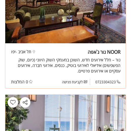
NOOR נור ג`אפה
תל אביב -יפו
נור – חלל אירועים חדש, השוכן במעמקי השוק היווני (כיום, שוק
הפשפשים) אידיאלי לאירועי בוטיק, כנסים, אירועי חברה, אירועים
עסקיים או אירועים פרטיים.
0 המלצות
0723304323
לקביעת פגישה