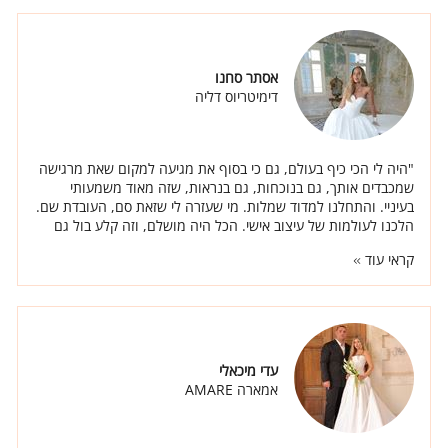
אסתר סחנו
דימיטריוס דליה
"היה לי הכי כיף בעולם, גם כי בסוף את מגיעה למקום שאת מרגישה
שמכבדים אותך, גם בנוכחות, גם בנראות, שזה מאוד משמעותי
בעיניי. והתחלנו למדוד שמלות. מי שעזרה לי שזאת סם, העובדת שם.
הלכנו לעולמות של עיצוב אישי. הכל היה מושלם, וזה קלע בול גם
למה שאני רציתי ודמיינתי וחלמתי.. דליה וכל הצוות היו איתי בכל
קראי עוד
ההחלטות, בכל דבר, כל דבר שרציתי לשנות. ובאמת אני הייתי כלה
מאוד קשה, אני מזל תאומים, שיגעתי אותן שם. והיו פעמים שאמרתי
"אני רוצה לשנות ובואו נעשה ככה", והן היו איתי לאורך כל הדרך,
שזה היה מדהים. שיש צוות שאיתך שאת מרגישה שאת חלק, את לא
מרגישה שאת עוד כלה, את מרגישה שאת הכלה וכל התשומת לב
אלייך, ורוצים שתצאי הכי מרוצה ותהיי גם הכי יפה. לא רק תהיי הכי
עדי מיכאלי
מרוצה אלא באמת תהיי הכי יפה באירוע, כי הם מבינים שזה גם השם
אמארה AMARE
שלהם וזה כיף שהם יודעים שאת לובשת שמלה שלהם וכולם
מסתכלים עליה, וכנראה שישאלו. כששואלים אותי עכשיו באינסטגרם
מאיפה השמלה, אנחנו רוצים להשכיר אותה – שמלה שהיא בעיצוב