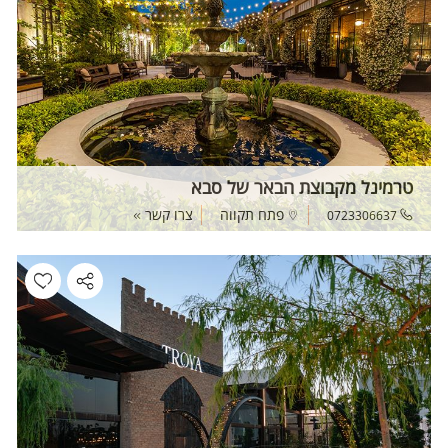
טרמינל מקבוצת הבאר של סבא
פתח תקווה
צרו קשר
0723306637