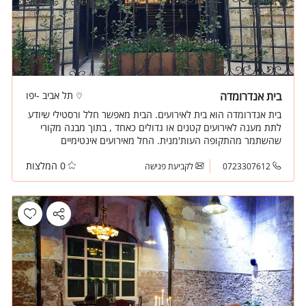
בית אנדרומדה
תל אביב -יפו
בית אנדרומדה הוא בית לאירועים. הבית מאפשר חלל ורסטילי שיודע
לתת מענה לאירועים קטנים או גדולים כאחד , בתוך מבנה מקורי
שהשתמר מהתקופה העות'מנית. החל מאירועים אינטימיים
ומושקעים ועד כ- 250-300 אורחים בישיבה. המקום יכול גם להכיל
0 המלצות
כ 500 אורחים באירוע קוקטייל
0723307612
לקביעת פגישה