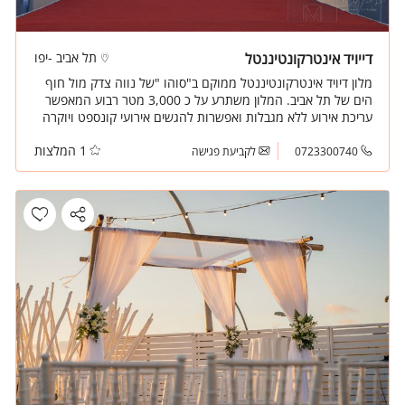
דייויד אינטרקונטיננטל
תל אביב -יפו
מלון דיויד אינטרקונטיננטל ממוקם ב"סוהו "של נווה צדק מול חוף
הים של תל אביב. המלון משתרע על כ 3,000 מטר רבוע המאפשר
עריכת אירוע ללא מגבלות ואפשרות להגשים אירועי קונספט ויוקרה
חלומיים. מאירועי בוטיק של 100 מוזמנים ועד כ 1,400 מוזמנים.
1 המלצות
0723300740
לקביעת פגישה