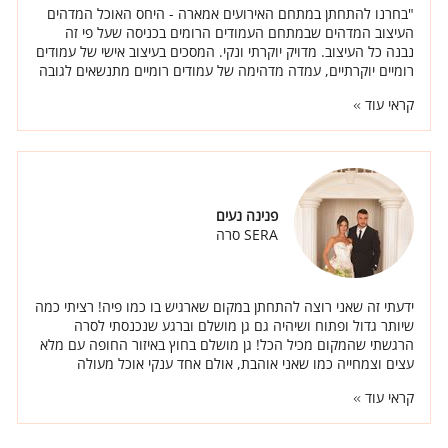
אישי שלי שגם תיקרא על שמי בסטודיו. זה מאוד מאוד מרגש."
"בחרנו להתחתן במתחם האירועים אמארה - היחס האוכל המדהים
העיצוב המדהים שבמתחם העמודים הרומים בכניסה שעל פי זה
נבנה כל העיצוב. מדויק יוקרתי ונקי. המסכים בעיצוב אישי של עמודים
רומיים יוקרתיים, עמדה מדהימה של עמודים רומיים מתנשאים לגובה
כ 2 מטרים שהובאה במיוחד בשבילנו מחו"ל. יחד עם השף יגאל
קראי עוד
אזולאי בנינו תפריט מיוחד עם סגנונות שונים של אוכל. העיצוב - יחד
עם אליק יצרנו אולם נקי יוקרתי עם פרחים ונרות, חופה רומית
מדהימה ויוקרתית. אליק המעצב הקשיב ובנה לנו את חופת
חלומותינו."
פנינה נעים
SERA סרה
ידעתי זה שאני רוצה להתחתן במקום שארגיש בו כמו פיה! רציתי כמה
שיותר גדול ופתוח ושיהיה גם גן מושלם וברגע שנכנסתי לסרה
הרגשתי שהמקום מכיל הכל! גן מושלם בחוץ באיזור החופה עם מלא
עצים וצמחייה כמו שאני אוהבת, אולם אחד ענקי אוכל מעולה
ואנשים באמת טובים.
קראי עוד