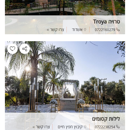
טרויה Troya
אשדוד
צרו קשר
0722160279
לילות קסומים
קיבוץ חפץ חיים
צרו קשר
0722238254