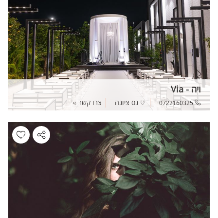
ויה - Via
נס ציונה
צרו קשר
0722160325