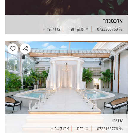
אלכסנדר
עמק חפר
צרו קשר
0723300760
עדיה
יבנה
צרו קשר
0722163776