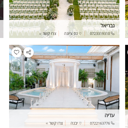
גבריאל
נס ציונה
צרו קשר
0723319310
עדיה
יבנה
צרו קשר
0722163776