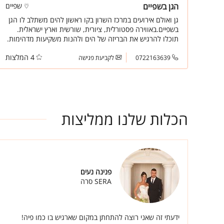
הגן בשפיים
שפיים
גן ואולם אירועים במרכז השרון בקו ראשון להים משתלב לו הגן
בשפיים.באווירה פסטורלית, ציורית, שורשית וארץ ישראלית.
תוכלו להרגיש את הבריזה של הים ולהנות משקיעות מדהימות.
בכל שלב תחשפו לשלל חוויות החל מקבלת הפנים החופה בגן
4 המלצות
וכלה באולם המעוצב בקפידה. אנחנו כאן לכל דבר, יחד
0722163639
לקביעת פגישה
נתרגש, נתכנן ונלווה אתכם באירוע המרגש שלכם .
הכלות שלנו ממליצות
פנינה נעים
SERA סרה
ידעתי זה שאני רוצה להתחתן במקום שארגיש בו כמו פיה!