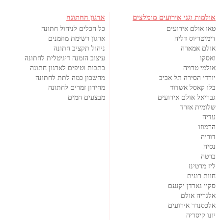
אולמות וגני אירועים מומלצים
ארגון החתונה
טאו אולם אירועים
כל הכלים לניהול חתונה
דימיטריוס דליה
ארגון רשימת מוזמנים
אולם אמארה
ניהול תקציב חתונה
ואסקו
עיצוב הזמנה דיגיטלית לחתונה
אולמי טרויה
כתבות וטיפים לארגון חתונה
יורדי הסירה תל אביב
מחשבון כמה לתת לחתונה
בלו קאסל אשדוד
מחירון זמרים לחתונה
גבריאל אולם אירועים
מבצעים חמים
שלומית אזרד
עדיה
הרמוזו
דוריה
נסיה
ברטה
ליז מרטינז
חוות רונית
סקיי גארדן יקנעם
אלגריה אולם
אלכסנדר אירועים
יונו קיסריה