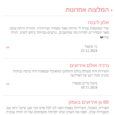
המלצות אחרונות
אלון ליבנה
שיר המהממת עזרה לי והיתה מאד נחמדה ושירותית. החוויה היתה טובה
מאד והמחירים למרות מה שחושבים, נגישים-במיוחד ביחס לשוק. תודה
שיר❤️
נוי סקאל
25.12.2024
נרניה אולם אירועים
השירות היה מעולה,כולם התלהבו מהאוכל שבאמת היה ברמה גבוהה!
נהנינו מכל רגע של האירוע!
מיטל מרים סבארו
18.11.2024
88 גן אירועים בעמק
האוירה, האוכל, השירות! באמת דאגו לנו לכל פרט הכי קטן שיש! זרמו עם
השטויות שלנו, הפכו את הערב שלנו למיוחד מקסימום ועל זה תודה ענקית