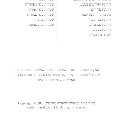
חתונה ואירועים בטבע
שמלות כלה מפוארות
חתונה על הים
שמלות כלה נפוחות
מקומות לחתונה קטנה
שמלות כלה צמודות
חתונה בבית מלון
שמלות ערב
חתונה עם בריכה
שמלות ערב צנועות
חתונה במסעדה
שבת חתן במלון
ספקים לחתונה
נותני שירות
קטלוג שמלות
מפת כתבות
שמות לתינוקות
צור קשר ופניות מפרסמים
אודות החברה
תנאי שימוש ומדיניות פרטיות
כל הזכויות שמורות לוואלה! מזל טוב Copyright © 2026
walla! mazal tov LTD. All rights reserved