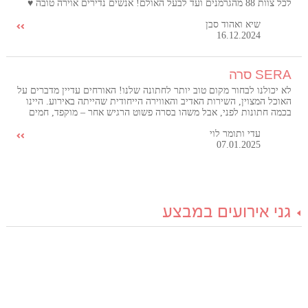
לכל צוות 88 מהגרמנים ועד לבעל האולם! אנשים נדירים אוירה טובה ♥️
שיא ואהוד סבן
16.12.2024
SERA סרה
לא יכולנו לבחור מקום טוב יותר לחתונה שלנו! האורחים עדיין מדברים על
האוכל המצוין, השירות האדיב והאווירה הייחודית שהייתה באירוע. היינו
בכמה חתונות לפני, אבל משהו בסרה פשוט הרגיש אחר – מוקפד, חמים
ויוקרתי בו זמנית. אנחנו כל כך שמחים שבחרנו לחגוג שם את היום
עדי ותומר לוי
המאושר בחיינו, וממליצים לכל זוג לעשות את אותו הדבר!
07.01.2025
גני אירועים במבצע