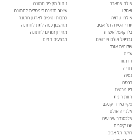
אולם אמארה
ניהול תקציב חתונה
ואסקו
עיצוב הזמנה דיגיטלית לחתונה
אולמי טרויה
כתבות וטיפים לארגון חתונה
יורדי הסירה תל אביב
מחשבון כמה לתת לחתונה
בלו קאסל אשדוד
מחירון זמרים לחתונה
גבריאל אולם אירועים
מבצעים חמים
שלומית אזרד
עדיה
הרמוזו
דוריה
נסיה
ברטה
ליז מרטינז
חוות רונית
סקיי גארדן יקנעם
אלגריה אולם
אלכסנדר אירועים
יונו קיסריה
רוקח תל אביב
ויה נס ציונה