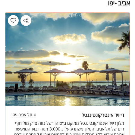
אביב -יפו
דייויד אינטרקונטיננטל
תל אביב -יפו
מלון דיויד אינטרקונטיננטל ממוקם ב"סוהו "של נווה צדק מול חוף
הים של תל אביב. המלון משתרע על כ 3,000 מטר רבוע המאפשר
עריכת אירוע ללא מגבלות ואפשרות להגשים אירועי קונספט ויוקרה