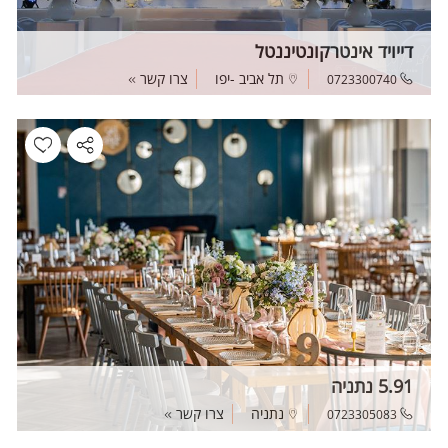
דייויד אינטרקונטיננטל
תל אביב -יפו
צרו קשר
0723300740
5.91 נתניה
נתניה
צרו קשר
0723305083