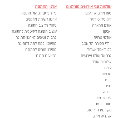
אולמות וגני אירועים מומלצים
ארגון החתונה
טאו אולם אירועים
כל הכלים לניהול חתונה
דימיטריוס דליה
ארגון רשימת מוזמנים
אולם אמארה
ניהול תקציב חתונה
ואסקו
עיצוב הזמנה דיגיטלית לחתונה
אולמי טרויה
כתבות וטיפים לארגון חתונה
יורדי הסירה תל אביב
מחשבון כמה לתת לחתונה
בלו קאסל אשדוד
מחירון זמרים לחתונה
גבריאל אולם אירועים
מבצעים חמים
שלומית אזרד
עדיה
הרמוזו
דוריה
נסיה
ברטה
ליז מרטינז
חוות רונית
סקיי גארדן יקנעם
אלגריה אולם